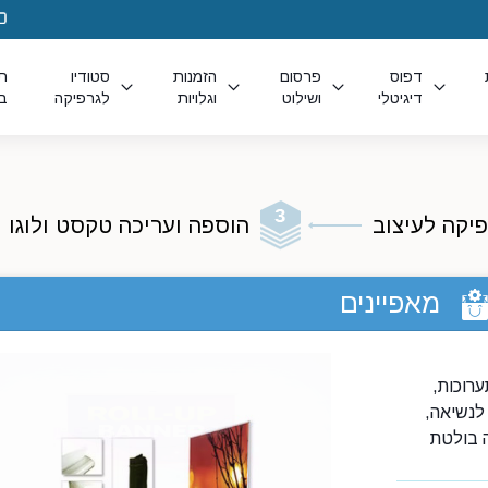
דפוס
פרסום
הזמנות
סטודיו
תו
דיגיטלי
ושילוט
וגלויות
לגרפיקה
בנ
יקה לעיצוב
הוספה ועריכה טקסט ולוגו
מאפיינים
לתערוכות,
 לנשיאה,
ה בולטת