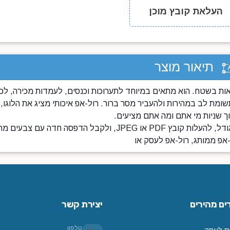
העלאת קובץ מוכן
תיאור מוצר
אות בשטח. הוא מתאים במיוחד לתערוכות וכנסים, לעמדות מכירה, לכ
מת לב במהירות ולהעביר מסר ברור. רול-אפ איכותי מציג את הלוגו, 
וך שניות מי אתם ומה אתם מציעים.
אצלנו תוכלו להזמין הדפסת רול-אפ בהתאמה אישית: לבחור גודל, להעלות קובץ PDF או JPEG, ולקבל הדפסה ח
אפ ממותג, רול-אפ לעסק או
ים מהירים
יצירת קשר
טלפון