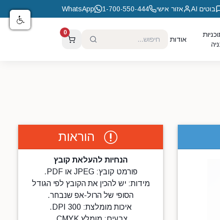
בוטים AI
אזור אישי
1-700-550-444
WhatsApp
0
כניות
אודות
יה
הוראות
הנחיות להעלאת קובץ
פורמט קובץ: JPEG או PDF.
מידות: יש להכין את הקובץ לפי הגודל
הסופי של הרול-אפ שנבחר.
איכות מומלצת: 300 DPI.
צבעים: מומלץ CMYK.