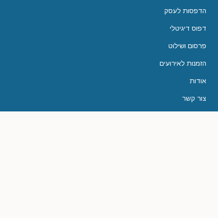
הדפסות לעסק
דפוס דיגיטלי
פרסום ושילוט
הזמנות לאירועים
אודות
צור קשר
יצירת קשר
טלפון
1-700-550-444
אימייל
dfus@hatacot.co.il
כתובת