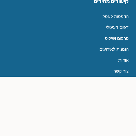
קישורים מהירים
הדפסות לעסק
דפוס דיגיטלי
פרסום ושילוט
הזמנות לאירועים
אודות
צור קשר
יצירת קשר
טלפון
1-700-550-444
אימייל
dfus@hatacot.co.il